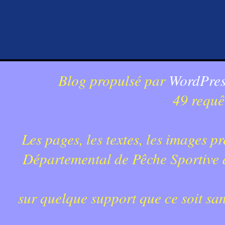
Blog propulsé par
WordPres
49 requê
Les pages, les textes, les images p
Départemental de Pêche Sportive du
sur quelque support que ce soit sa