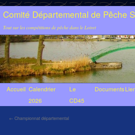
Comité Départemental de Pêche Sp
Tout sur les compétitions de pêche dans le Loiret
Accueil
Calendrier
Le
Documents
Lie
2026
CD45
←
Championnat départemental