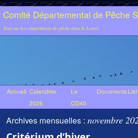
Comité Départemental de Pêche Sp
Tout sur les compétitions de pêche dans le Loiret
Accueil
Calendrier
Le
Documents
Lie
2026
CD45
novembre 20
Archives mensuelles :
Critérium d’hiver