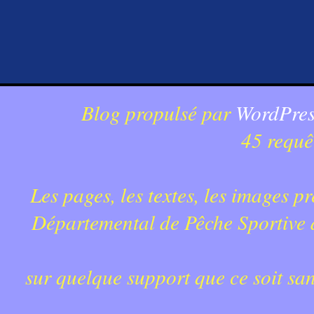
Blog propulsé par
WordPres
45 requê
Les pages, les textes, les images p
Départemental de Pêche Sportive du
sur quelque support que ce soit sa