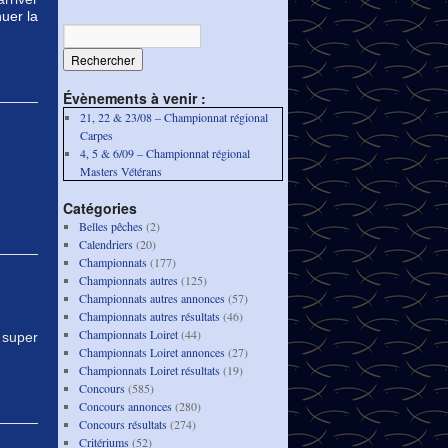
uer la
Évènements à venir :
21, 22 & 23/08 – Championnat régional
Carpes
4, 5 & 6/09 – Championnat régional
Masters Vétérans
Catégories
Belles pêches
(2)
Calendriers
(20)
Championnats
(177)
Championnats autres
(125)
Championnats autres annonces
(57)
Championnats autres résultats
(46)
Championnats Loiret
(44)
 super
Championnats Loiret annonces
(27)
Championnats Loiret résultats
(19)
Concours
(585)
Concours annonces
(280)
Concours résultats
(274)
Critériums
(52)