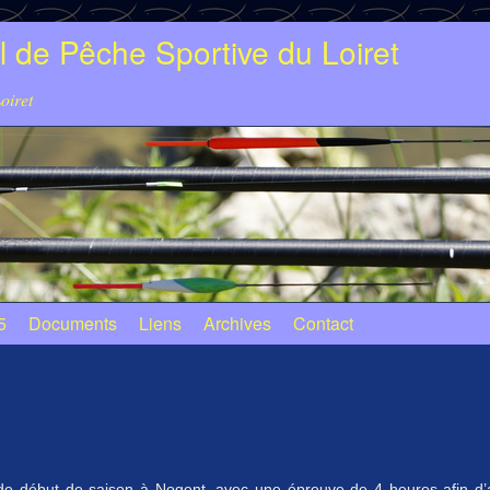
 de Pêche Sportive du Loiret
oiret
5
Documents
Liens
Archives
Contact
e début de saison à Nogent, avec une épreuve de 4 heures afin d’a