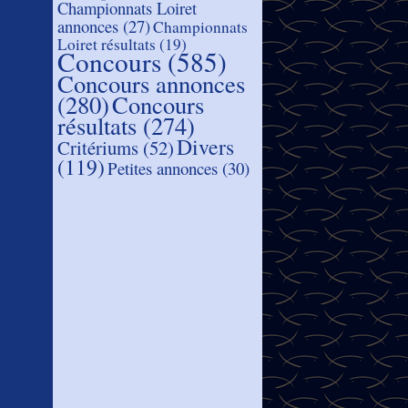
Championnats Loiret
annonces
(27)
Championnats
Loiret résultats
(19)
Concours
(585)
Concours annonces
(280)
Concours
résultats
(274)
Divers
Critériums
(52)
(119)
Petites annonces
(30)