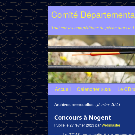
Comité Départemental
Tout sur les compétitions de pêche dans le L
Accueil
Calendrier 2026
Le CD4
février 2023
Archives mensuelles :
Concours à Nogent
Publié le
27 février 2023
par
Webmaster
Le TG45 vous invite à un concours d