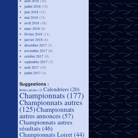
août 2018
(10)
juillet 2018
(15)
juin 2018
(13)
mai 2018
(13)
avril 2018
(18)
mars 2018
(8)
février 2018
(11)
janvier 2018
(6)
décembre 2017
(3)
novembre 2017
(8)
octobre 2017
(9)
septembre 2017
(3)
août 2017
(10)
juillet 2017
(4)
Suggestions :
Calendriers
(20)
Belles pêches
(2)
Championnats
(177)
Championnats autres
(125)
Championnats
autres annonces
(57)
Championnats autres
résultats
(46)
Championnats Loiret
(44)