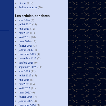
Divers
(119)
Petites annonces
(30)
Les articles par dates
août 2026
(2)
juillet 2026
(13)
juin 2026
(12)
mai 2026
(11)
avril 2026
(10)
mars 2026
(13)
février 2026
(3)
janvier 2026
(1)
décembre 2025
(4)
novembre 2025
(7)
octobre 2025
(9)
septembre 2025
(11)
août 2025
(11)
juillet 2025
(15)
juin 2025
(8)
mai 2025
(15)
avril 2025
(11)
mars 2025
(9)
février 2025
(7)
janvier 2025
(4)
décembre 2024
(7)