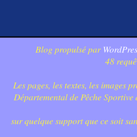
Blog propulsé par
WordPres
48 requê
Les pages, les textes, les images p
Départemental de Pêche Sportive du
sur quelque support que ce soit sa