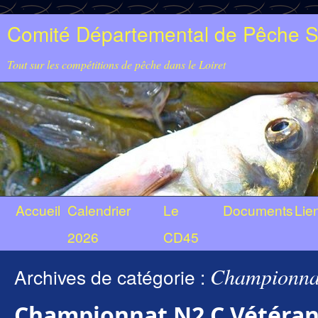
Comité Départemental de Pêche Sp
Tout sur les compétitions de pêche dans le Loiret
Accueil
Calendrier
Le
Documents
Lie
2026
CD45
Championnats
Archives de catégorie :
Championnat N2 C Vétéran