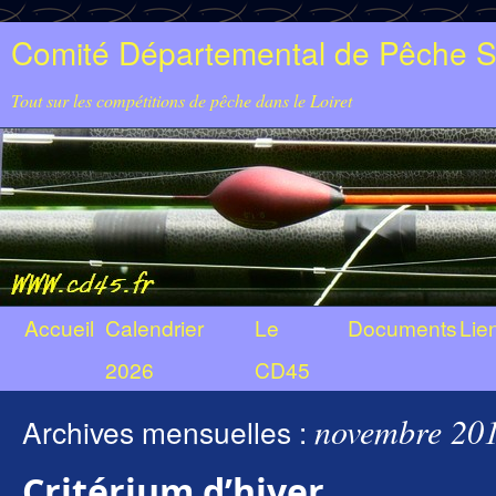
Comité Départemental de Pêche Sp
Tout sur les compétitions de pêche dans le Loiret
Accueil
Calendrier
Le
Documents
Lie
2026
CD45
novembre 20
Archives mensuelles :
Critérium d’hiver