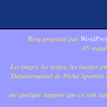
Blog propulsé par
WordPres
45 requê
Les pages, les textes, les images p
Départemental de Pêche Sportive du
sur quelque support que ce soit sa