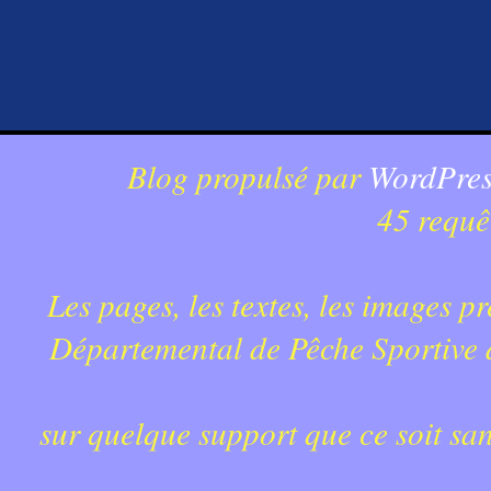
Blog propulsé par
WordPres
45 requê
Les pages, les textes, les images p
Départemental de Pêche Sportive du
sur quelque support que ce soit sa