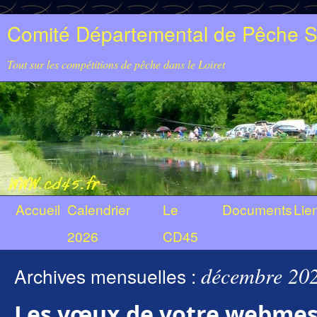
Comité Départemental de Pêche Sp
Tout sur les compétitions de pêche dans le Loiret
Accueil
Calendrier
Le
Documents
Lie
2026
CD45
décembre 20
Archives mensuelles :
Les vœux de votre webmes