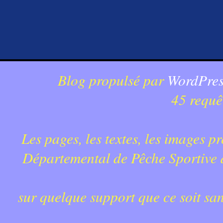
Blog propulsé par
WordPres
45 requê
Les pages, les textes, les images p
Départemental de Pêche Sportive du
sur quelque support que ce soit sa