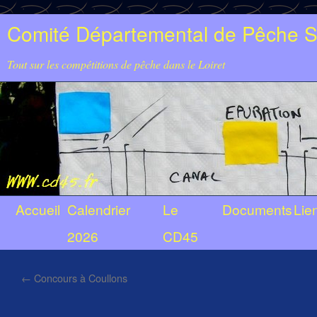
Comité Départemental de Pêche Sp
Tout sur les compétitions de pêche dans le Loiret
Accueil
Calendrier
Le
Documents
Lie
2026
CD45
←
Concours à Coullons