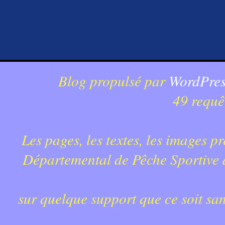
Blog propulsé par
WordPres
49 requê
Les pages, les textes, les images p
Départemental de Pêche Sportive du
sur quelque support que ce soit sa