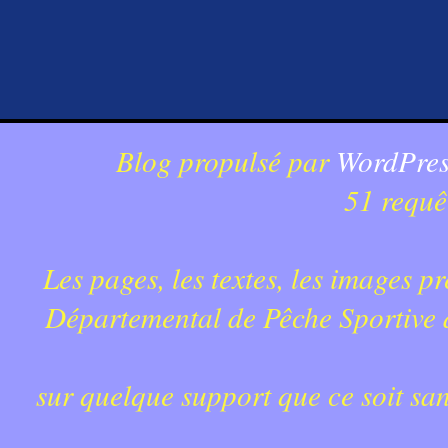
Blog propulsé par
WordPres
51 requê
Les pages, les textes, les images p
Départemental de Pêche Sportive du
sur quelque support que ce soit sa