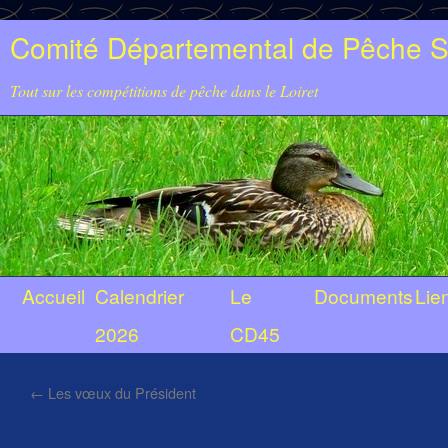
Comité Départemental de Pêche Sp
Tout sur les compétitions de pêche dans le Loiret
Accueil
Calendrier
Le
Documents
Lie
2026
CD45
←
Les vœux du Président