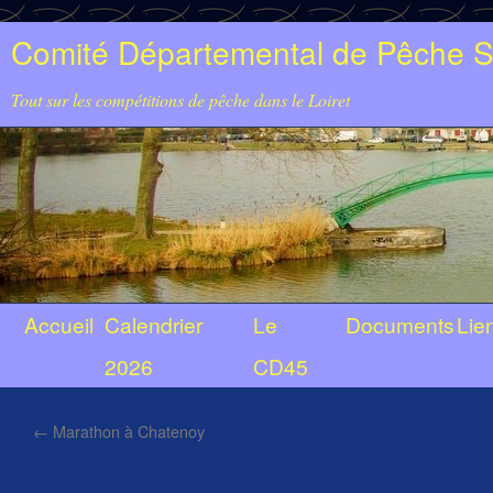
Comité Départemental de Pêche Sp
Tout sur les compétitions de pêche dans le Loiret
Accueil
Calendrier
Le
Documents
Lie
2026
CD45
←
Marathon à Chatenoy