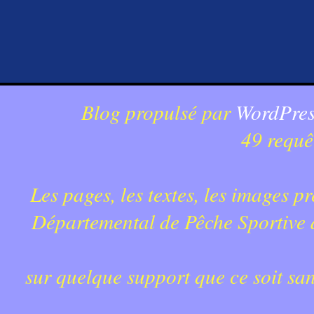
Blog propulsé par
WordPres
49 requê
Les pages, les textes, les images p
Départemental de Pêche Sportive du
sur quelque support que ce soit sa